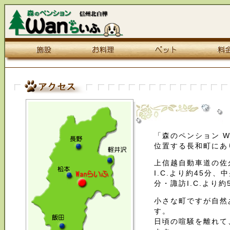
「森のペンション 
位置する長和町にあ
上信越自動車道の佐久
I.C.より約45分、
分・諏訪I.C.より約
小さな町ですが自然
す。
日頃の喧騒を離れて