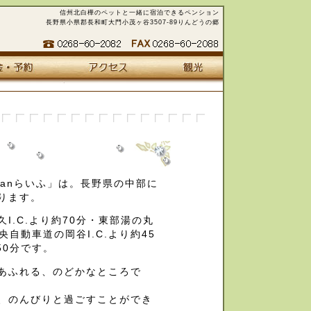
信州北白樺のペットと一緒に宿泊できるペンション
長野県小県郡長和町大門小茂ヶ谷3507-89りんどうの郷
Wanらいふ」は。長野県の中部に
ります。
I.C.より約70分・東部湯の丸
中央自動車道の岡谷I.C.より約45
50分です。
あふれる、のどかなところで
、のんびりと過ごすことができ